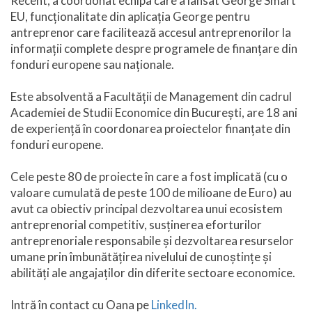
Recent, a coordonat echipa care a lansat George Smart
EU, funcționalitate din aplicația George pentru
antreprenor care facilitează accesul antreprenorilor la
informații complete despre programele de finanțare din
fonduri europene sau naționale.
Este absolventă a Facultății de Management din cadrul
Academiei de Studii Economice din București, are 18 ani
de experiență în coordonarea proiectelor finanțate din
fonduri europene.
Cele peste 80 de proiecte în care a fost implicată (cu o
valoare cumulată de peste 100 de milioane de Euro) au
avut ca obiectiv principal dezvoltarea unui ecosistem
antreprenorial competitiv, susținerea eforturilor
antreprenoriale responsabile și dezvoltarea resurselor
umane prin îmbunătățirea nivelului de cunoștințe și
abilități ale angajaților din diferite sectoare economice.
Intră în contact cu Oana pe
LinkedIn.