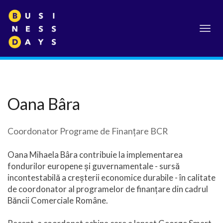
Toggl
navig
Oana Bâra
Coordonator Programe de Finanțare BCR
Oana Mihaela Bâra contribuie la implementarea
fondurilor europene și guvernamentale - sursă
incontestabilă a creșterii economice durabile - în calitate
de coordonator al programelor de finanțare din cadrul
Băncii Comerciale Române.