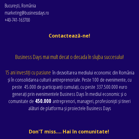
București, România
marketing@businessdays.ro
+40-741-163700
Contactează-ne!
Business Days mai mult decat o decada în slujba succesului!
15 ani investiți cu pasiune
în dezvoltarea mediului economic din România
și în consolidarea culturii antreprenoriale. Peste 100 de evenimente
, cu
peste
45.000 de participanți cumulați
, cu peste
337.500.000 euro
generați prin evenimentele Business Days în mediul economic și o
comunitate de
450.000
antreprenori, manageri, profesioniști și tineri
alături de platforma și proiectele Business Days
Don'T miss…. Hai în comunitate!