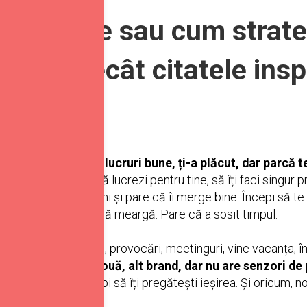
fără filtre sau cum strat
ante decât citatele insp
mulți ani, sunt și lucruri bune, ți-a plăcut, dar parcă t
ă fii antreprenor, să lucrezi pentru tine, să îți faci singur pr
rins” acum câțiva ani și pare că îi merge bine. Începi să te gâ
 ai învârtit-o și pare să meargă. Pare că a sosit timpul.
ct, mai apar situații, provocări, meetinguri, vine vacanța,
bă mașina. E mai nouă, alt brand, dar nu are senzori de
Gata! Până aici. Începi să îți pregătești ieșirea. Și oricum, 