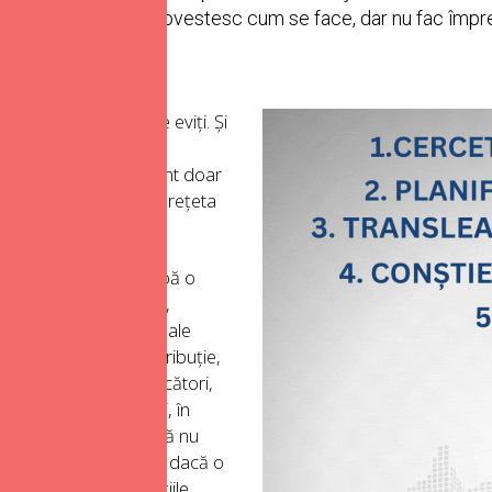
orități pe cei care îți povestesc cum se face, dar nu fac împr
are nu ai voie să le eviți. Și
mne ferește!) că îți
neapărat necesare. Sunt doar
 nici singura cale, nici rețeta
te ajuta. Și când, după o
 industrie, concurență,
iali, povești de succes ale
iață, elemente de distribuție,
lor mai importanți jucători,
ai stai o lună și vezi, în
ur, prima lecție ar fi să nu
lucrat până atunci. Dar dacă o
l pe care, din observațiile