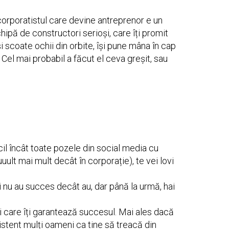
orporatistul care devine antreprenor e un
chipă de constructori serioși, care îți promit
și scoate ochii din orbite, își pune mâna în cap
. Cel mai probabil a făcut el ceva greșit, sau
acil încât toate pozele din social media cu
uult mai mult decât în corporație), te vei lovi
i nu au succes decât au, dar până la urmă, hai
uri care îți garantează succesul. Mai ales dacă
istent mulți oameni ca tine să treacă din