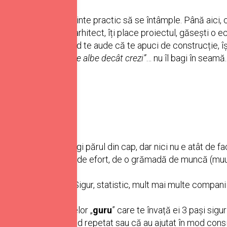
t o recunosc înainte practic să se întâmple. Până aici, c
dorința, mergi la un arhitect, îți place proiectul, găsești o e
pare vecinul care, când te aude că te apuci de construcție, î
ți apară mai multe fire albe decât crezi”
… nu îl bagi în seamă
ceva s-a întâmplat.
e.
bligatoriu să îți smulgi părul din cap, dar nici nu e atât de f
ezultatul cert. E nevoie de efort, de o grămadă de muncă (muu
sc.
t și poți fi și tu. Sigur, statistic, mult mai multe compani
u cazi în plasa acelor „
guru
” care te învață ei 3 pași sig
ă au făcut asta în mod repetat sau că au ajutat în mod cons