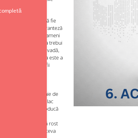
cate.
nea. Vezi unde vrei să fie
za, cu detalii. În paranteză
n care vei avea mulți oameni
asta e altă poveste) va trebui
să îi faci pe oameni să vadă,
 succesul tău. Viziunea este a
ambițios, fii realist, fii
de la
Big
(mare),
Hairy
 Adică pune ceva, o linie de
 oamenilor din jur le plac
 ca până în 2030 să producă
corect, e un obiectiv
lețește, transmite, dă rost
iziune” transformată în ceva