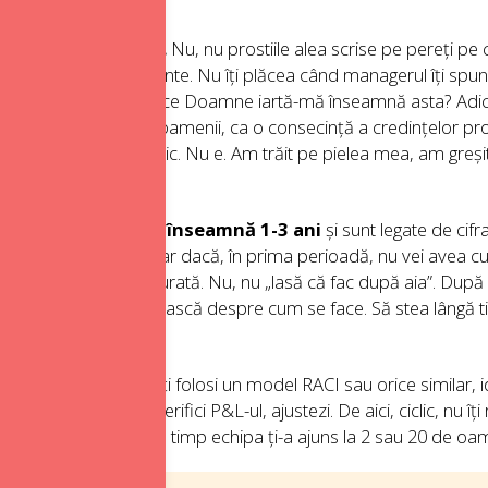
zația ta se va baza.
Nu, nu prostiile alea scrise pe pereți pe c
aduse în comportamente. Nu îți plăcea când managerul îți spun
lient”. Te gândeai: ce Doamne iartă-mă înseamnă asta? Adică tre
e ar fi bine să facă oamenii, ca o consecință a credințelor propri
hipă. Știu, sună teoretic. Nu e. Am trăit pe pielea mea, am greșit
trategice.
Strategic înseamnă 1-3 ani
și sunt legate de cifr
ucturat, disciplinat. Chiar dacă, în prima perioadă, nu vei avea cui 
 concentrată și structurată. Nu, nu „lasă că fac după aia”. După a
ună, nu să îți povestească despre cum se face. Să stea lângă tine,
ni de trial and error.
i în actionabile.
Poți folosi un model RACI sau orice similar, id
nstruiești un BVC, verifici P&L-ul, ajustezi. De aici, ciclic, nu îț
ești singur sau că între timp echipa ți-a ajuns la 2 sau 20 de oa