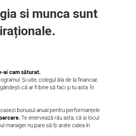
egia si munca sunt
iraționale.
e-ai cam săturat.
ogramul. Și uite, colegul ăla de la financiar,
ndești că ar fi bine să faci și tu asta. În
 încasezi bonusul anual pentru performanțele
 parcare.
Te enervează rău asta, că ai locul
noul manager nu pare să îți arate calea în