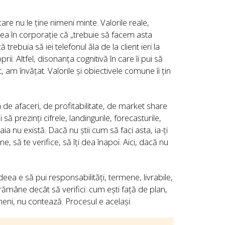
are nu le ține nimeni minte. Valorile reale,
ea în corporație că „trebuie să facem asta
buia să iei telefonul ăla de la client ieri la
i. Altfel, disonanța cognitivă în care îi pui să
, am învățat. Valorile și obiectivele comune îi țin
a de afaceri, de profitabilitate, de market share
să prezinți cifrele, landingurile, forecasturile,
ia nu există. Dacă nu știi cum să faci asta, ia-ți
 să te verifice, să îți dea înapoi. Aici, dacă nu
eea e să pui responsabilități, termene, livrabile,
i rămâne decât să verifici: cum ești față de plan,
meni, nu contează. Procesul e același.