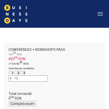
Toggl
navig
CONFERENCES + WORKSHOPS PASS
00
700
RON
00
455
RON
45
+TVA 86
RON
Selectează cantitatea
1
2
3
Total comandă
00
0
RON
Cumpară acum