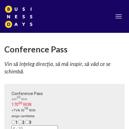
Toggl
navig
Conference Pass
Vin să înțeleg direcția, să mă inspir, să văd ce se
schimbă.
Conference Pass
00
245
RON
00
170
RON
70
+TVA 35
RON
alege cantitatea
1
2
3