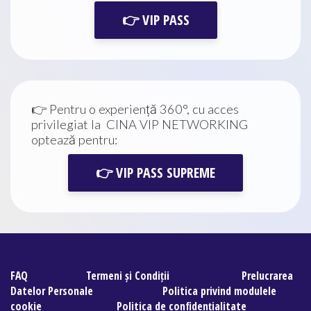
👉 VIP PASS
👉 Pentru o experiență 360°, cu acces
privilegiat la CINA VIP NETWORKING
optează pentru:
👉 VIP PASS SUPREME
FAQ
Termeni și Condiții
Prelucrarea
Datelor Personale
Politica privind modulele
cookie
Politica de confidențialitate