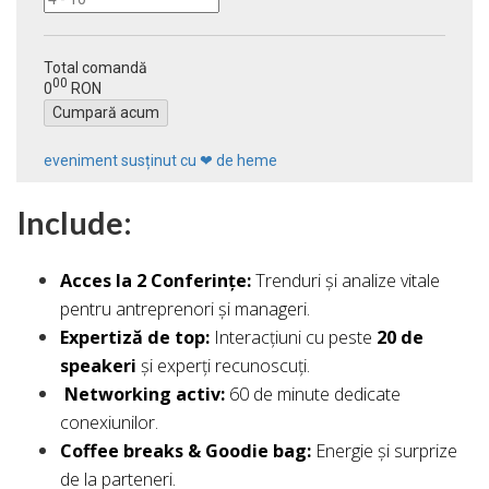
Total comandă
00
0
RON
Cumpară acum
eveniment susținut cu ❤ de heme
Include:
Acces la 2 Conferințe:
Trenduri și analize vitale
pentru antreprenori și manageri.
Expertiză de top:
Interacțiuni cu peste
20 de
speakeri
și experți recunoscuți.
Networking activ:
60 de minute dedicate
conexiunilor.
Coffee breaks & Goodie bag:
Energie și surprize
de la parteneri.