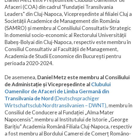
Afaceri (COA) din cadrul "Fundației Transilvania
Leaders" din Cluj-Napoca, Vicepreședinte al filialei Cluj a
Societății Academice de Management din România
(SAMRO) și membru al Consiliului Consultativ Strategic
în domeniul socio-economic al Rectorului Universității
Babeș-Bolyai din Cluj-Napoca, respectiv este membru în
Consiliul Consultativ al Facultății de Management,
Academia de Studii Economice din București pentru
perioada 2020-2024.
De asemenea,
Daniel Metz este membru al Consiliului
de Administație și Vicepreședinte al
Clubului
Oamenilor de Afaceri de Limba Germană din
Transilvania de Nord
(Deutschsprachiger
Wirtschaftsclub Nordtransilvanien – DWNT)
, membru în
Consiliul de Conducere al Fundației „Alma Mater
Napocensis”, membru al Institutului de Istorie „George
Barițiu” Academia Română Filiala Cluj-Napoca, respectiv
a fost membru al Bordului Camerei de Comerț Româno-