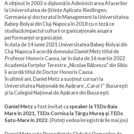
A obținut în 2003 o diplomă în Administrarea Afacerilor
la Universitatea de Științe Aplicate Riedlingen,
Germania și doctoratul în Management la Universitatea
Babeș-Bolyai din Cluj-Napoca în 2018 cu o teză ce
studiază impactul culturii organizaționale asupra
performanței organizației.
În data de 14 iunie 2021 Universitatea Babeș-Bolyai din
Cluj-Napoca îi acordă domnului Daniel Metz titlul de
Profesor Honoris Causa, iar în data de 16 martie 2022
Academia Forțelor Terestre „Nicolae Bălcescu" din Sibiu
îi acordă titlul de Doctor Honoris Causa.
În ultimii ani, Daniel Metz a susținut cursuri la
Universitatea Națională de Apărare ,,Carol I’’ București
și la Colegiul Național de Apărare din București.
Daniel Metz
a fost invitat ca
speaker la TEDx Baia
Mare în 2021, TEDx Cornisa la Târgu Mureș și TEDx
Satu-Mare în 2022.
(Puteți vedea înregistrările mai jos)
Daniel Metz este Președintele Clubului Oamenilor de