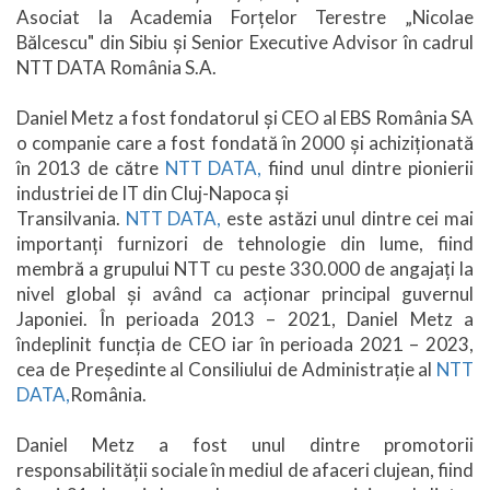
Asociat la Academia Forțelor Terestre „Nicolae
Bălcescu" din Sibiu și Senior Executive Advisor în cadrul
NTT DATA România S.A.
Daniel Metz a fost fondatorul și CEO al EBS România SA
o companie care a fost fondată în 2000 și achiziționată
în 2013 de către
NTT DATA,
fiind unul dintre pionierii
industriei de IT din Cluj-Napoca și
Transilvania.
NTT DATA,
este astăzi unul dintre cei mai
importanți furnizori de tehnologie din lume, fiind
membră a grupului NTT cu peste 330.000 de angajați la
nivel global și având ca acționar principal guvernul
Japoniei. În perioada 2013 – 2021, Daniel Metz a
îndeplinit funcția de CEO iar în perioada 2021 – 2023,
cea de Președinte al Consiliului de Administrație al
NTT
DATA,
România.
Daniel Metz a fost unul dintre promotorii
responsabilității sociale în mediul de afaceri clujean, fiind