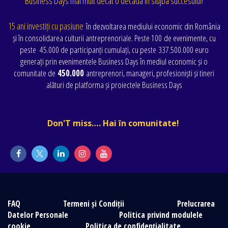
Business Days mai mult decat o decada în slujba succesului!
15 ani investiți cu pasiune
în dezvoltarea mediului economic din România
și în consolidarea culturii antreprenoriale. Peste 100 de evenimente
, cu
peste
45.000 de participanți cumulați
, cu peste
337.500.000 euro
generați prin evenimentele Business Days în mediul economic și o
comunitate de
450.000
antreprenori, manageri, profesioniști și tineri
alături de platforma și proiectele Business Days
Don'T miss…. Hai în comunitate!
FAQ
Termeni și Condiții
Prelucrarea
Datelor Personale
Politica privind modulele
cookie
Politica de confidențialitate