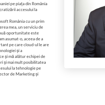
paniei pe piața din România
ratizării accesului la
rosoft România cu un prim
erea mea, un serviciu de
nouă oportunitate este
-am asumat-o, aceea de a
tant pe care cloud-ul le are
nologiei și a
ce și mă alătur echipei de
i și mai mult posibilitatea
esului la tehnologie pe
rector de Marketing și