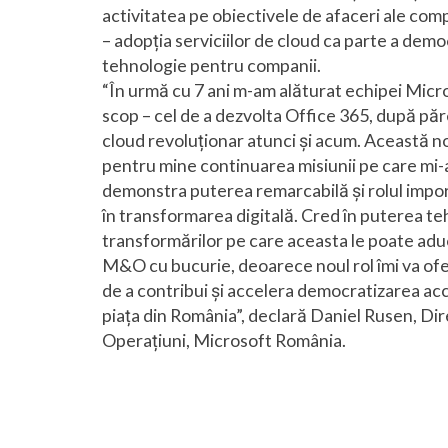
activitatea pe obiectivele de afaceri ale com
– adopția serviciilor de cloud ca parte a democ
tehnologie pentru companii.
“În urmă cu 7 ani m-am alăturat echipei Mic
scop – cel de a dezvolta Office 365, după păr
cloud revoluționar atunci și acum. Această 
pentru mine continuarea misiunii pe care mi
demonstra puterea remarcabilă și rolul impor
în transformarea digitală. Cred în puterea teh
transformărilor pe care aceasta le poate adu
M&O cu bucurie, deoarece noul rol îmi va ofer
de a contribui și accelera democratizarea acc
piața din România”, declară Daniel Rusen, Di
Operațiuni, Microsoft România.