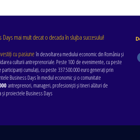
 Days mai mult decat o decada în slujba succesului!
D
nvestiți cu pasiune
în dezvoltarea mediului economic din România și
idarea culturii antreprenoriale. Peste 100 de evenimente
, cu peste
 participanți cumulați
, cu peste
337.500.000 euro generați prin
tele Business Days în mediul economic și o comunitate
000
antreprenori, manageri, profesioniști și tineri alături de
a și proiectele Business Days