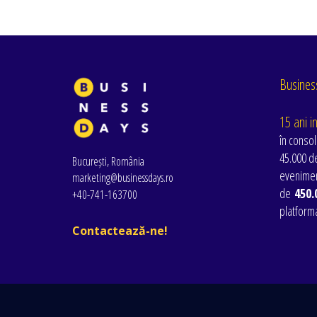
Business
15 ani i
în consol
45.000 de
București, România
evenimen
marketing@businessdays.ro
de
450.
+40-741-163700
platform
Contactează-ne!