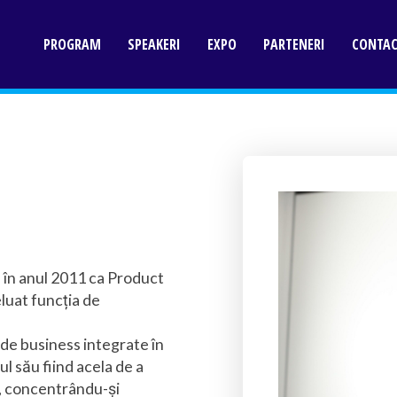
PROGRAM
SPEAKERI
EXPO
PARTENERI
CONTA
 în anul 2011 ca Product
luat funcția de
ii de business integrate în
l său fiind acela de a
i, concentrându-și