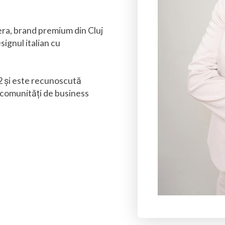
era, brand premium din Cluj
signul italian cu
2 și este recunoscută
n comunități de business