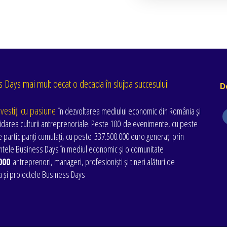
 Days mai mult decat o decada în slujba succesului!
D
nvestiți cu pasiune
în dezvoltarea mediului economic din România și
idarea culturii antreprenoriale. Peste 100 de evenimente
, cu peste
 participanți cumulați
, cu peste
337.500.000 euro generați prin
tele Business Days în mediul economic și o comunitate
000
antreprenori, manageri, profesioniști și tineri alături de
a și proiectele Business Days