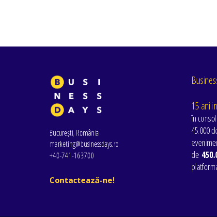
Business
15 ani i
în consol
45.000 de
București, România
evenimen
marketing@businessdays.ro
de
450.
+40-741-163700
platform
Contactează-ne!