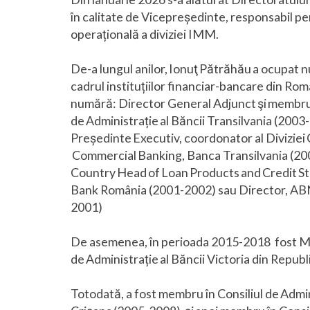
în calitate de Vicepreședinte, responsabil pen
operațională a diviziei IMM.
De-a lungul anilor, Ionuţ Pătrăhău a ocupat n
cadrul instituțiilor financiar-bancare din Rom
numără: Director General Adjunct şi membru 
de Administrație al Băncii Transilvania (2003
Președinte Executiv, coordonator al Divizie
Commercial Banking, Banca Transilvania (20
Country Head of Loan Products and Credit 
Bank România (2001-2002) sau Director, A
2001)
De asemenea, în perioada 2015-2018 fost Me
de Administrație al Băncii Victoria din Repub
Totodată, a fost membru în Consiliul de Admin