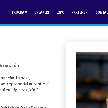
PROGRAM
SPEAKERI
EXPO
PARTENERI
CONTA
 România
financiar-bancar,
antreprenorial autentic și
i multiple realizări în
i Raiffeisen Bank România