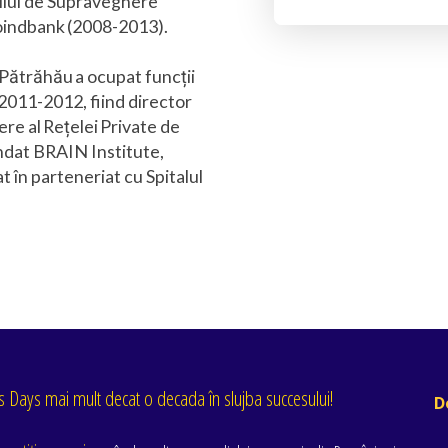
iliul de Supraveghere
oindbank (2008-2013).
 Pătrăhău a ocupat funcții
 2011-2012, fiind director
re al Rețelei Private de
ndat BRAIN Institute,
t în parteneriat cu Spitalul
 Days mai mult decat o decada în slujba succesului!
D