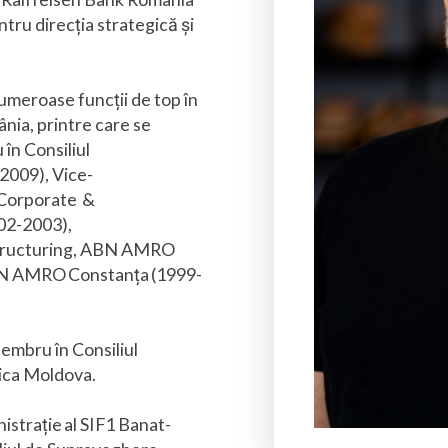
tru direcția strategică și
umeroase funcții de top în
ânia, printre care se
în Consiliul
-2009), Vice-
i Corporate &
02-2003),
Structuring, ABN AMRO
BN AMRO Constanța (1999-
mbru în Consiliul
lica Moldova.
istrație al SIF1 Banat-