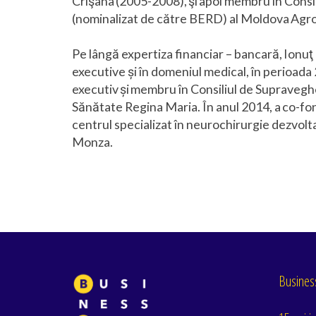
Crişana (2005-2008), şi apoi membru în Cons
(nominalizat de către BERD) al Moldova Agr
Pe lângă expertiza financiar – bancară, Ionuţ
executive și în domeniul medical, în perioada
executiv și membru în Consiliul de Supraveghe
Sănătate Regina Maria. În anul 2014, a co-fo
centrul specializat în neurochirurgie dezvolta
Monza.
Business