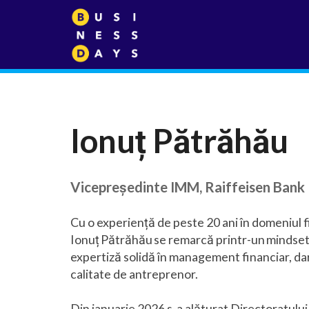
Ionuț Pătrăhău
Vicepreședinte IMM, Raiffeisen Bank
Cu o experiență de peste 20 ani în domeniul 
Ionuț Pătrăhău se remarcă printr-un mindset 
expertiză solidă în management financiar, dar ș
calitate de antreprenor.
Din ianuarie 2026 s-a alăturat Directoratulu