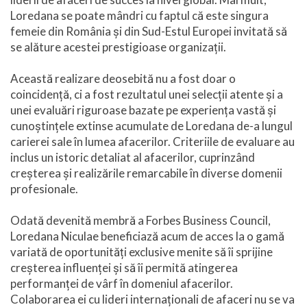
Loredana se poate mândri cu faptul că este singura
femeie din România și din Sud-Estul Europei invitată să
se alăture acestei prestigioase organizații.
Această realizare deosebită nu a fost doar o
coincidență, ci a fost rezultatul unei selecții atente și a
unei evaluări riguroase bazate pe experiența vastă și
cunoștințele extinse acumulate de Loredana de-a lungul
carierei sale în lumea afacerilor. Criteriile de evaluare au
inclus un istoric detaliat al afacerilor, cuprinzând
creșterea și realizările remarcabile în diverse domenii
profesionale.
Odată devenită membră a Forbes Business Council,
Loredana Niculae beneficiază acum de acces la o gamă
variată de oportunități exclusive menite să îi sprijine
creșterea influenței și să îi permită atingerea
performanței de vârf în domeniul afacerilor.
Colaborarea ei cu lideri internaționali de afaceri nu se va