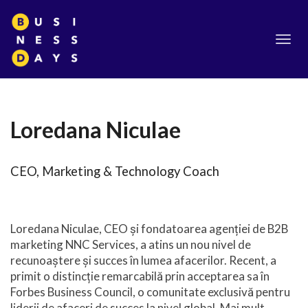
Toggl
navig
Loredana Niculae
CEO, Marketing & Technology Coach
Loredana Niculae, CEO și fondatoarea agenției de B2B
marketing NNC Services, a atins un nou nivel de
recunoaștere și succes în lumea afacerilor. Recent, a
primit o distincție remarcabilă prin acceptarea sa în
Forbes Business Council, o comunitate exclusivă pentru
liderii de afaceri de succes la nivel global. Mai mult,