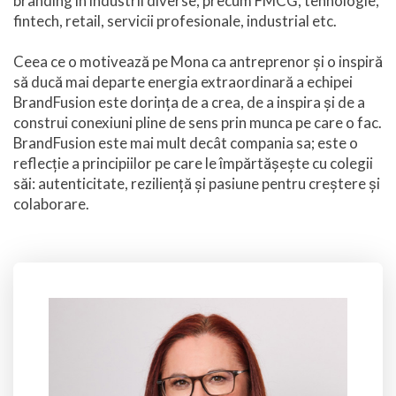
branding în industrii diverse, precum FMCG, tehnologie,
fintech, retail, servicii profesionale, industrial etc.
Ceea ce o motivează pe Mona ca antreprenor și o inspiră
să ducă mai departe energia extraordinară a echipei
BrandFusion este dorința de a crea, de a inspira și de a
construi conexiuni pline de sens prin munca pe care o fac.
BrandFusion este mai mult decât compania sa; este o
reflecție a principiilor pe care le împărtășește cu colegii
săi: autenticitate, reziliență și pasiune pentru creștere și
colaborare.