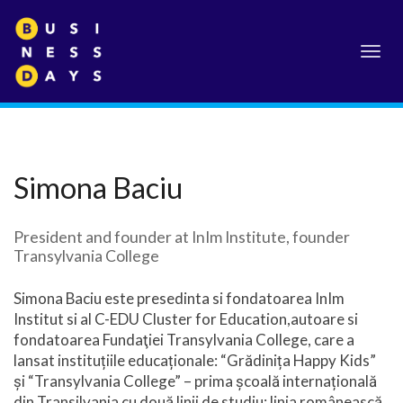
Toggl
navig
Simona Baciu
President and founder at InIm Institute, founder
Transylvania College
Simona Baciu este presedinta si fondatoarea InIm
Institut si al C-EDU Cluster for Education,autoare si
fondatoarea Fundaţiei Transylvania College, care a
lansat instituțiile educaționale: “Grădinița Happy Kids”
și “Transylvania College” – prima școală internațională
din Transilvania cu două linii de studiu: linia românească