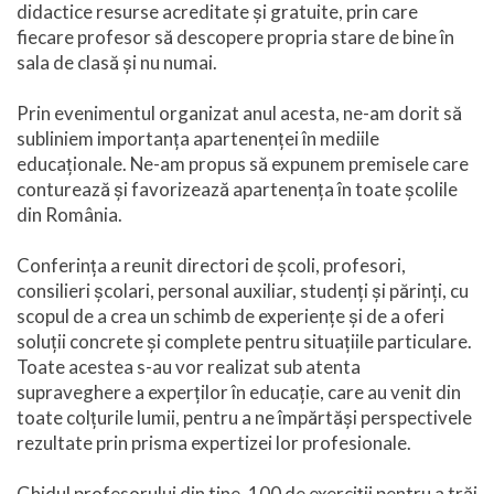
didactice resurse acreditate și gratuite, prin care
fiecare profesor să descopere propria stare de bine în
sala de clasă și nu numai.
Prin evenimentul organizat anul acesta, ne-am dorit să
subliniem importanța apartenenței în mediile
educaționale. Ne-am propus să expunem premisele care
conturează și favorizează apartenența în toate școlile
din România.
Conferința a reunit directori de școli, profesori,
consilieri școlari, personal auxiliar, studenți și părinți, cu
scopul de a crea un schimb de experiențe și de a oferi
soluții concrete și complete pentru situațiile particulare.
Toate acestea s-au vor realizat sub atenta
supraveghere a experților în educație, care au venit din
toate colțurile lumii, pentru a ne împărtăși perspectivele
rezultate prin prisma expertizei lor profesionale.
Ghidul profesorului din tine. 100 de exerciții pentru a trăi