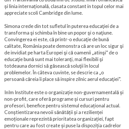
și linia internațională, clasata constant in topul celor mai
appreciate scoli Cambridge din lume.
Simona crede din tot sufletul în puterea educaţiei de a
transforma şi schimba în bine un popor şi o naţiune.
Convingerea ei este, că printr-o educaţie de bună
calitate, România poate demonstra că are un loc sigur şi
de invidiat pe harta Europei şi că oamenii „atinşi” de o
educaţie bună sunt mai toleranţi, mai flexibili şi
totdeauna dornici să găsească soluţii în locul
problemelor. În câteva cuvinte, se descrie ca „o
persoană căreia îi place să inspire zilnic aerul educaţiei”.
InIm Institute este o organizație non-guvernamentală și
non-profit, care oferă programe și cursuri pentru
profesori, benefice pentru sistemul educațional actual.
Conștientizarea nevoii sănătății și a rezilienței
emoționale reprezintă prioritatea organizației, fapt
pentru care au fost create și puse la dispoziția cadrelor