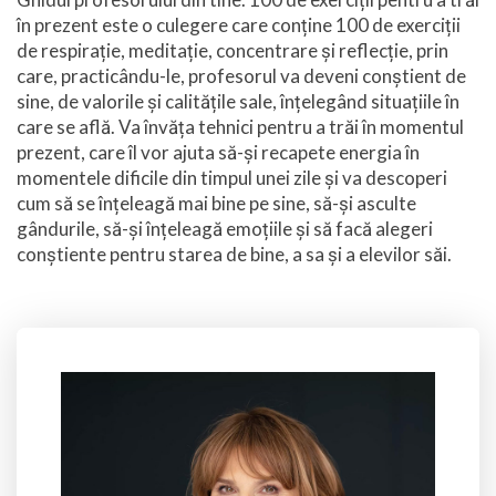
în prezent este o culegere care conține 100 de exerciții
de respirație, meditație, concentrare și reflecție, prin
care, practicându-le, profesorul va deveni conștient de
sine, de valorile și calitățile sale, înțelegând situațiile în
care se află. Va învăța tehnici pentru a trăi în momentul
prezent, care îl vor ajuta să-și recapete energia în
momentele dificile din timpul unei zile și va descoperi
cum să se înțeleagă mai bine pe sine, să-și asculte
gândurile, să-și înțeleagă emoțiile și să facă alegeri
conștiente pentru starea de bine, a sa și a elevilor săi.