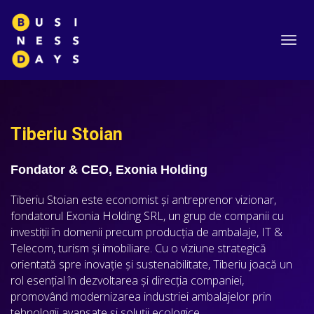
Toggl
navig
Tiberiu Stoian
Fondator & CEO, Exonia Holding
Tiberiu Stoian este economist și antreprenor vizionar,
fondatorul Exonia Holding SRL, un grup de companii cu
investiții în domenii precum producția de ambalaje, IT &
Telecom, turism și imobiliare. Cu o viziune strategică
orientată spre inovație și sustenabilitate, Tiberiu joacă un
rol esențial în dezvoltarea și direcția companiei,
promovând modernizarea industriei ambalajelor prin
tehnologii avansate și soluții ecologice.