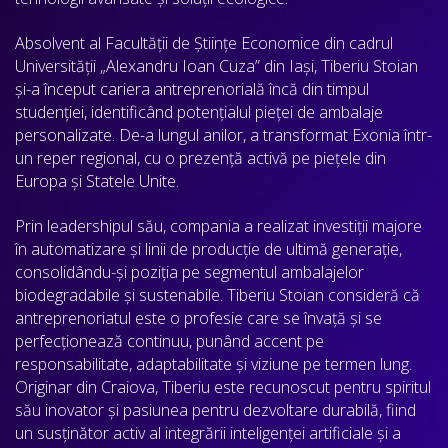
Absolvent al Facultății de Științe Economice din cadrul
Universității „Alexandru Ioan Cuza” din Iași, Tiberiu Stoian
și-a început cariera antreprenorială încă din timpul
studenției, identificând potențialul pieței de ambalaje
personalizate. De-a lungul anilor, a transformat Exonia într-
un reper regional, cu o prezență activă pe piețele din
Europa și Statele Unite.
Prin leadershipul său, compania a realizat investiții majore
în automatizare și linii de producție de ultimă generație,
consolidându-și poziția pe segmentul ambalajelor
biodegradabile și sustenabile. Tiberiu Stoian consideră că
antreprenoriatul este o profesie care se învață și se
perfecționează continuu, punând accent pe
responsabilitate, adaptabilitate și viziune pe termen lung.
Originar din Craiova, Tiberiu este recunoscut pentru spiritul
său inovator și pasiunea pentru dezvoltare durabilă, fiind
un susținător activ al integrării inteligenței artificiale și a