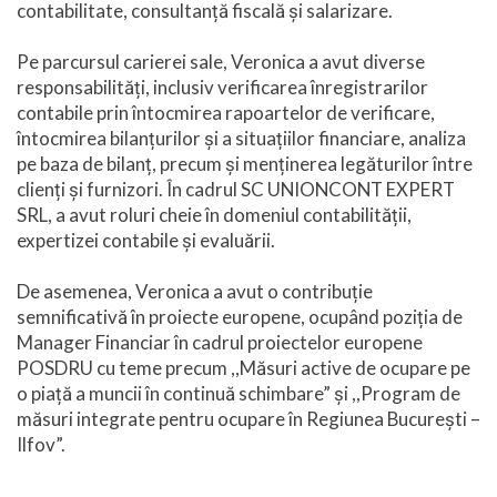
contabilitate, consultanță fiscală și salarizare.
Pe parcursul carierei sale, Veronica a avut diverse
responsabilități, inclusiv verificarea înregistrarilor
contabile prin întocmirea rapoartelor de verificare,
întocmirea bilanțurilor și a situațiilor financiare, analiza
pe baza de bilanț, precum și menținerea legăturilor între
clienți și furnizori. În cadrul SC UNIONCONT EXPERT
SRL, a avut roluri cheie în domeniul contabilității,
expertizei contabile și evaluării.
De asemenea, Veronica a avut o contribuție
semnificativă în proiecte europene, ocupând poziția de
Manager Financiar în cadrul proiectelor europene
POSDRU cu teme precum ,,Măsuri active de ocupare pe
o piață a muncii în continuă schimbare” și ,,Program de
măsuri integrate pentru ocupare în Regiunea București –
Ilfov”.