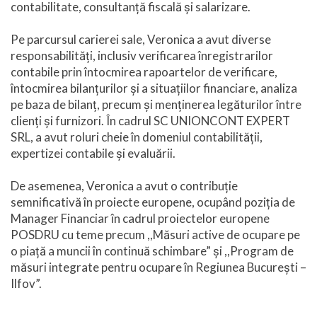
contabilitate, consultanță fiscală și salarizare.
Pe parcursul carierei sale, Veronica a avut diverse
responsabilități, inclusiv verificarea înregistrarilor
contabile prin întocmirea rapoartelor de verificare,
întocmirea bilanțurilor și a situațiilor financiare, analiza
pe baza de bilanț, precum și menținerea legăturilor între
clienți și furnizori. În cadrul SC UNIONCONT EXPERT
SRL, a avut roluri cheie în domeniul contabilității,
expertizei contabile și evaluării.
De asemenea, Veronica a avut o contribuție
semnificativă în proiecte europene, ocupând poziția de
Manager Financiar în cadrul proiectelor europene
POSDRU cu teme precum ,,Măsuri active de ocupare pe
o piață a muncii în continuă schimbare” și ,,Program de
măsuri integrate pentru ocupare în Regiunea București –
Ilfov”.