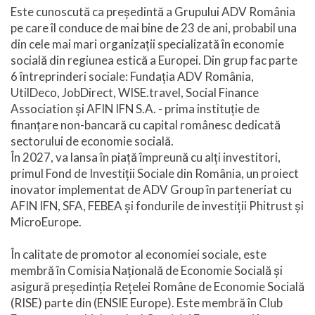
Este cunoscută ca președintă a Grupului ADV România
pe care îl conduce de mai bine de 23 de ani, probabil una
din cele mai mari organizații specializată în economie
socială din regiunea estică a Europei. Din grup fac parte
6 întreprinderi sociale: Fundația ADV România,
UtilDeco, JobDirect, WISE.travel, Social Finance
Association și AFIN IFN S.A. - prima instituție de
finanțare non-bancară cu capital românesc dedicată
sectorului de economie socială.
În 2027, va lansa în piață împreună cu alți investitori,
primul Fond de Investiții Sociale din România, un proiect
inovator implementat de ADV Group în parteneriat cu
AFIN IFN, SFA, FEBEA și fondurile de investiții Phitrust și
MicroEurope.
În calitate de promotor al economiei sociale, este
membră în Comisia Națională de Economie Socială și
asigură președinția Rețelei Române de Economie Socială
(RISE) parte din (ENSIE Europe). Este membră în Club