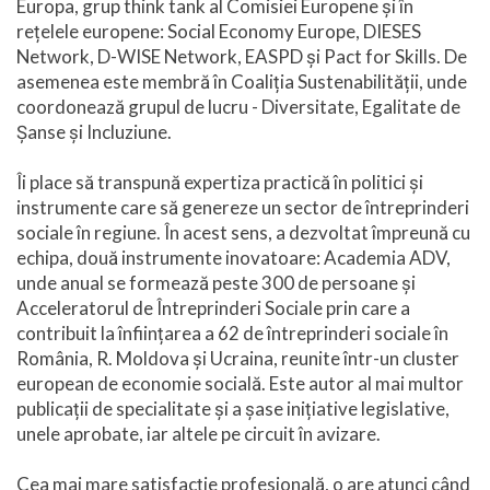
Europa, grup think tank al Comisiei Europene și în
rețelele europene: Social Economy Europe, DIESES
Network, D-WISE Network, EASPD și Pact for Skills. De
asemenea este membră în Coaliția Sustenabilității, unde
coordonează grupul de lucru - Diversitate, Egalitate de
Șanse și Incluziune.
Îi place să transpună expertiza practică în politici și
instrumente care să genereze un sector de întreprinderi
sociale în regiune. În acest sens, a dezvoltat împreună cu
echipa, două instrumente inovatoare: Academia ADV,
unde anual se formează peste 300 de persoane și
Acceleratorul de Întreprinderi Sociale prin care a
contribuit la înființarea a 62 de întreprinderi sociale în
România, R. Moldova și Ucraina, reunite într-un cluster
european de economie socială. Este autor al mai multor
publicații de specialitate și a șase inițiative legislative,
unele aprobate, iar altele pe circuit în avizare.
Cea mai mare satisfacție profesională, o are atunci când