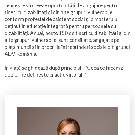
reușește să creeze oportunități de angajare pentru
tineri cu dizabilități și din alte grupuri vulnerabile,
conform profesiei de asistent social și a masterului
deținut în educație integrată pentru persoanele cu
dizabilități. Anual, peste 150 de tineri cu dizabilități și din
alte grupuri vulnerabile, sunt consiliate, angajate pe
piața muncii și în propriile întreprinderi sociale din grupul
ADV România.
În viață se ghidează după principiul - ”Ceea ce facem zi
de zi…, ne definește practic viitorul!”