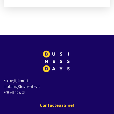
București, România
marketing@businessdays.ro
+40-741-163700
Contactează-ne!