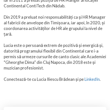
iar în 2011 a preluat poziția de HR Manger al locației
Continental ContiTech din Nădab.
Din 2019 a preluat noi responsabilități ca și HR Manager
al fabricii de anvelope din Timișoara, iar apoi, în 2020, și
coordonarea activităților de HR ale grupului la nivel de
țară.
Lucia este o persoană extrem de pozitivă și energică și,
datorită programului flexibil din Continental care i-a
permis să urmeze cursurile de canto clasic ale Academiei
“Gheorghe Dima” din Cluj Napoca, din 2018 este și
muzician profesionist.
Conectează-te cu Lucia Iliescu Brădean și pe
LinkedIn
.