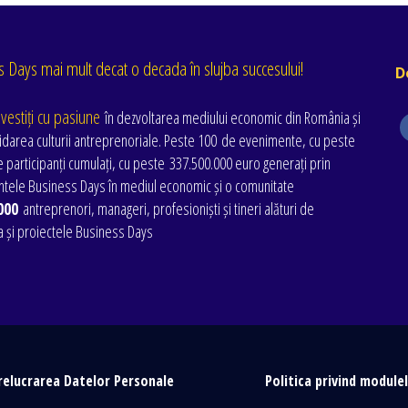
 Days mai mult decat o decada în slujba succesului!
D
nvestiți cu pasiune
în dezvoltarea mediului economic din România și
idarea culturii antreprenoriale. Peste 100 de evenimente
, cu peste
 participanți cumulați
, cu peste
337.500.000 euro generați prin
tele Business Days în mediul economic și o comunitate
000
antreprenori, manageri, profesioniști și tineri alături de
a și proiectele Business Days
relucrarea Datelor Personale
Politica privind module