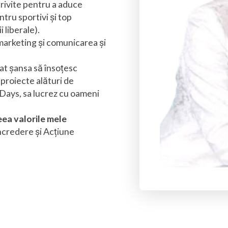
trivite pentru a aduce
tru sportivi și top
 liberale).
 marketing și comunicarea și
dat șansa să însoțesc
proiecte alături de
Days, sa lucrez cu oameni
ceea valorile mele
credere și Acțiune