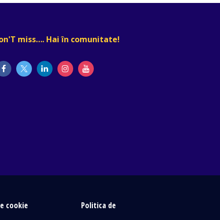
on'T miss…. Hai în comunitate!
le cookie
Politica de