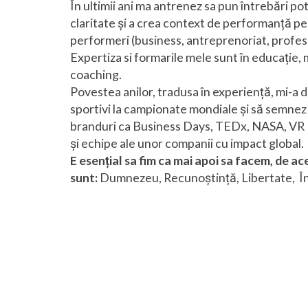
În ultimii ani ma antrenez sa pun întrebări po
claritate și a crea context de performanță pen
performeri (business, antreprenoriat, profesii
Expertiza si formarile mele sunt în educație,
coaching.
Povestea anilor, tradusa în experiență, mi-a 
sportivi la campionate mondiale și să semnez 
branduri ca Business Days, TEDx, NASA, VR 
și echipe ale unor companii cu impact global.
E esențial sa fim ca mai apoi sa facem, de a
sunt:
Dumnezeu, Recunoștință, Libertate, În