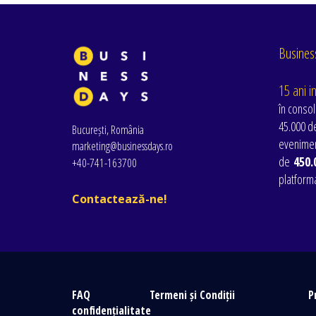
Business
15 ani i
în consol
45.000 de
București, România
evenimen
marketing@businessdays.ro
de
450.
+40-741-163700
platform
Contactează-ne!
FAQ
Termeni și Condiții
P
confidențialitate