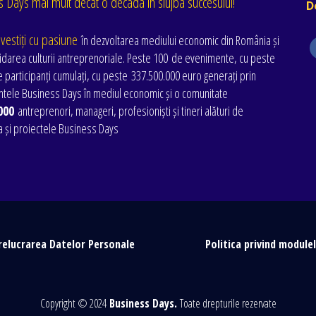
 Days mai mult decat o decada în slujba succesului!
D
nvestiți cu pasiune
în dezvoltarea mediului economic din România și
idarea culturii antreprenoriale. Peste 100 de evenimente
, cu peste
 participanți cumulați
, cu peste
337.500.000 euro generați prin
tele Business Days în mediul economic și o comunitate
000
antreprenori, manageri, profesioniști și tineri alături de
a și proiectele Business Days
relucrarea Datelor Personale
Politica privind module
Copyright © 2024
Business Days.
Toate drepturile rezervate