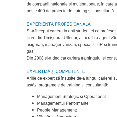
de companii naționale și multinaționale, în care 
peste 400 de proiecte de training și consultanță.
EXPERIENȚĂ PROFESIOANALĂ
Și-a început cariera în anii studenției ca profeso
liceu din Timișoara.
Ulterior, a lucrat ca agent v
asigurări, manager vânzări; specialist HR și train
gas.
Din 2008 și-a dedicat cariera trainingului și consu
EXPERTIZĂ și COMPETENȚE
Ariile de expertiză însușite de-a lungul carierei 
astăzi programele de training și consultanță:
Management Strategic si Operational
Managementul Performanței;
People Management;
Vânzări și Negociere