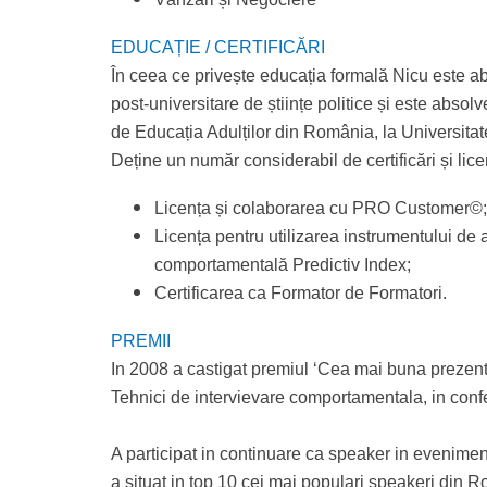
EDUCAȚIE / CERTIFICĂRI
În ceea ce privește educația formală Nicu este abs
post-universitare de științe politice și este absol
de Educația Adulților din România, la Universitat
Deține un număr considerabil de certificări și lice
Licența și colaborarea cu PRO Customer©;
Licența pentru utilizarea instrumentului de 
comportamentală Predictiv Index;
Certificarea ca Formator de Formatori.
PREMII
In 2008 a castigat premiul ‘Cea mai buna prezen
Tehnici de intervievare comportamentala, in con
A participat in continuare ca speaker in evenimen
a situat in top 10 cei mai populari speakeri din