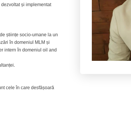
a dezvoltat și implementat
r de științe socio-umane la un
ânzări în domeniul MLM și
er intern în domeniul oil and
ltanței.
sunt cele în care desfășoară