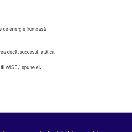
lus de energie frumoasă
.
irea decât succesul, atât ca
 fii WISE," spune el.