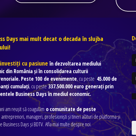
D
ss Days mai mult decat o decada în slujba
ului!
 investiți cu pasiune
în dezvoltarea mediului
c din România și în consolidarea culturii
renoriale. Peste 100 de evenimente
, cu peste
45.000 de
panți cumulați
, cu peste
337.500.000 euro generați prin
entele Business Days în mediul economic.
 ani am reușit să coagulăm
o comunitate de peste
antreprenori, manageri, profesioniști și tineri alături de platforma și
e Business Days și BDTV. Afla mai multe despre noi.