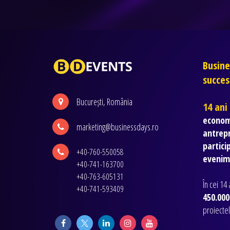
Busine
succes
București, România
14 ani
economi
marketing@businessdays.ro
antrep
partici
+40-760-550058
evenim
+40-741-163700
+40-763-605131
În cei 14
+40-741-593409
450.000
proiectel