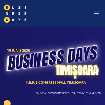
Toggl
navig
Vezi biletele corporate pentru reduceri de grup la bilete