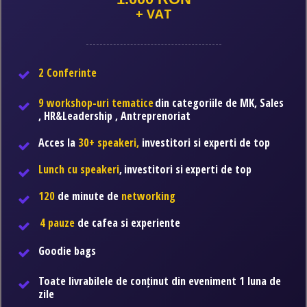
+ VAT
2 Conferinte
9 workshop-uri tematice
din categoriile de MK, Sales
, HR&Leadership , Antreprenoria
t
Acces la
30+ speakeri,
investitori si experti de top
Lunch cu speakeri
,
investitori si
experti de top
120
de minute de
networking
4 pauze
de cafea si experiente
Goodie bags
Toate livrabilele
de conținut din eveniment
1 luna de
zile