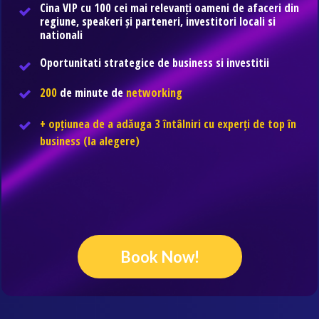
Cina VIP cu 100 cei mai relevanți oameni de afaceri din
regiune, speakeri și parteneri, investitori locali si
nationali
Oportunitati strategice de business si investitii
200
de minute de
networking
+ opțiunea de a adăuga 3 întâlniri cu experți de top în
business (la alegere)
Book Now!