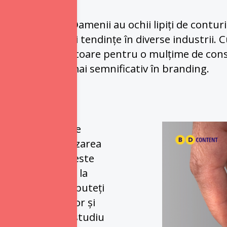
 era digitală. Oamenii au ochii lipiți de conturi
sign de modă și tendințe în diverse industrii. C
rustrantă și obositoare pentru o mulțime de con
acă acum un rol mai semnificativ în branding.
sc să recupereze 
inte. Prin utilizarea 
puteți invoca aceste 
timente pozitive la 
ă. Prin urmare, puteți 
ederea clienților și 
 susținut de un studiu 