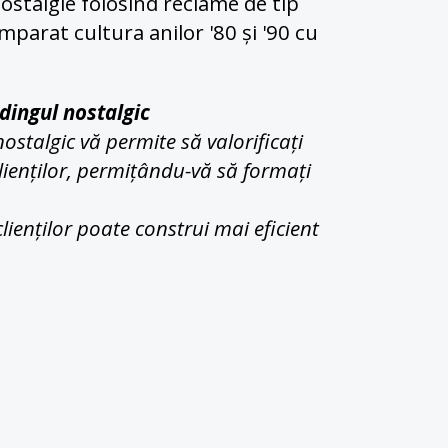
ostalgie folosind reclame de tip 
arat cultura anilor '80 și '90 cu 
dingul nostalgic
stalgic vă permite să valorificați 
clienților, permițându-vă să formați 
ienților poate construi mai eficient 