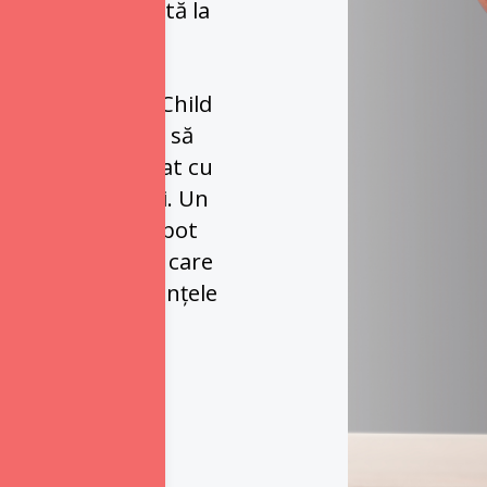
licitatea aliniată la 
(Nielsen, 2017).
ama Microsoft "Child 
panie a urmărit să 
ând cum a evoluat cu 
e 20 și 30 de ani. Un 
rile mai noi îl pot 
ack" ale Spotify, care 
 compară cu tendințele 