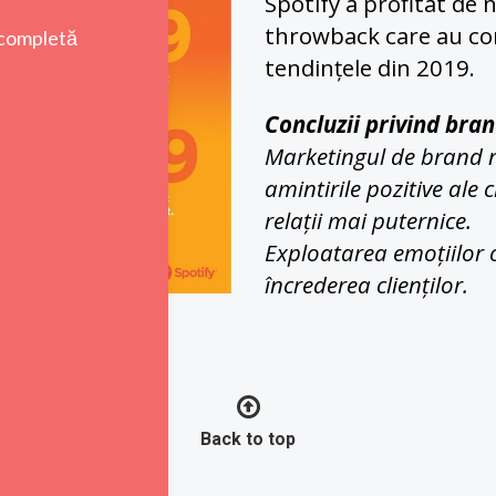
Spotify a profitat de n
throwback care au comp
tendințele din 2019.
Concluzii privind bran
Marketingul de brand no
amintirile pozitive ale 
relații mai puternice.
Exploatarea emoțiilor cl
încrederea clienților.
Back to top