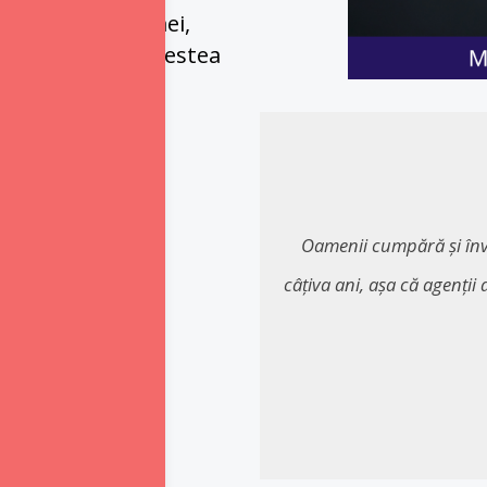
ci. La urma urmei, 
elui. Astfel, acestea 
 de cascadorie.
Oamenii cumpără și înv
câțiva ani, așa că agenții