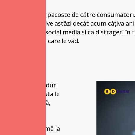
mp considerată o pacoste de către consumatori. 
unt mai intruzive astăzi decât acum câțiva ani 
feed-ul lor de social media și ca distrageri în t
lu reclamele pe care le văd.
 mai multe branduri 
ti-reclamă. Aceasta le 
făcând, în esență, 
ge a făcut reclamă la 