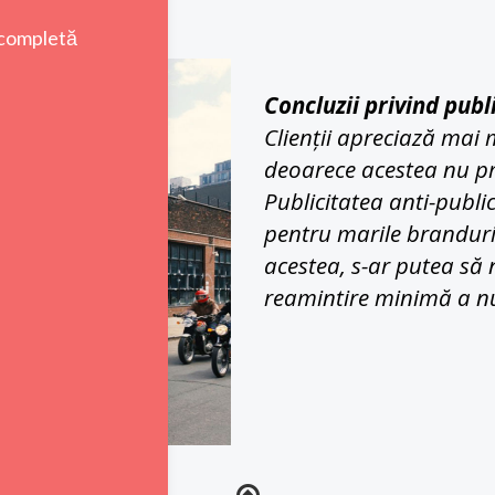
Concluzii privind publ
Clienții apreciază mai m
deoarece acestea nu p
Publicitatea anti-public
pentru marile branduri 
acestea, s-ar putea să n
reamintire minimă a n