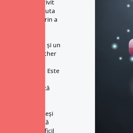
fie ștearsă. Potrivit 
sigură de a te ajuta 
dar, vei sfârși prin a 
i-publicitate - și un 
ia Doritos "Another 
 numele mărcii, 
te în continuare. Este 
la un alt nivel, 
t de emblematică 
 aici este că, deși 
e dovedi eficientă 
ar putea fi dificil 